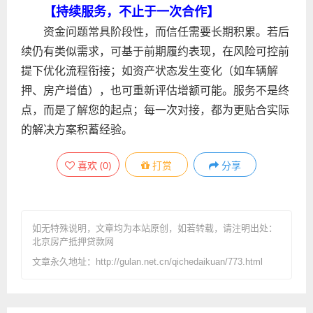
【持续服务，不止于一次合作】
资金问题常具阶段性，而信任需要长期积累。若后
续仍有类似需求，可基于前期履约表现，在风险可控前
提下优化流程衔接；如资产状态发生变化（如车辆解
押、房产增值），也可重新评估增额可能。服务不是终
点，而是了解您的起点；每一次对接，都为更贴合实际
的解决方案积蓄经验。
喜欢
(
0
)
打赏
分享
如无特殊说明，文章均为本站原创
，如若转载，请注明出处：
北京房产抵押贷款网
文章永久地址：http://gulan.net.cn/qichedaikuan/773.html