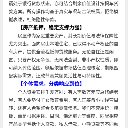
辆处于银行贷款状态，亦可结合剩余价值设计按揭车贷
款方案。所有操作均基于真实车况与合法权属，拒绝模
糊表述，杜绝隐性条款。
【房产抵押，稳定支撑力强】
房屋作为家庭重要资产，其长期价值与法律保障性
尤为突出。面向房山本地住宅、已取得不动产权证的自
有房产，提供全流程抵押贷款服务。无论自住还是闲
置，只要产权无争议、无司法查封、非小产权性质，即
可纳入评估范围。额度依据市场估值合理核定，期限匹
配实际需求，还款节奏兼顾灵活性与可持续性。
【个体需求，分类响应到位】
个人资金安排千差万别：有人需数万元应急修缮老
屋，有人要垫付子女教育费用，有人正筹备小型经营周
转，还有人希望整合多笔零散债务。我们不套用统一模
板，而是根据用途、周期、偿还能力等维度，匹配相应
产品类型包括个人贷款、私人借款、小额贷款等不同颗