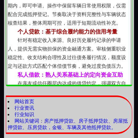
务强调务实高效，以解决具体问题为导向，不追求规模
期内，即可申请。操作中保留车辆日常使用权限，仅需
扩张或复杂结构。
配合完成抵押登记。节奏取决于资料完整性与车辆状态
多维度风控下的稳健服务逻辑
核查结果，整体周期可控，适用于短期流动性补充。
每一笔资金安排均建立在实地核实、交叉验证与动
个人贷款：基于综合履约能力的信用考量
态跟踪基础之上。车辆查验涵盖行驶证、登记证、保险
针对有稳定收入来源、良好历史履约记录的申请
单一致性比对；房产核查包括产权状态、抵押历史及物
人，提供无需实物担保的资金融通方案。审核侧重职业
理现状勘察；信用类评估则结合工作单位走访、邻里访
稳定性、收支结构合理性及过往债务履行情况，额度设
谈及水电缴费记录等多源信息。这种审慎态度保障了服
定与还款方式匹配个体偿债节奏，避免过度负债压力。
务可持续性，也提升了双方合作信任度。
私人借款：熟人关系基础上的定向资金互助
所有操作严格遵循民法典及相关司法解释，在合法
在亲友或信任圈层内达成的借贷约定，强调双方自
框架内实现资产价值转化与个体资金需求对接。服务本
愿、条款透明、利息协商一致。建议书面明确金额、期
质是协助有真实基础的借款人提升资金使用效率，而非
限、还款方式及违约责任，保障彼此权益，降低后续理
网站首页
制造债务负担。每项方案均需经双方充分沟通后确认，
行业资讯
解偏差可能带来的摩擦。
行业知识
确保理解一致、执行有序、结果可预期。
民间贷款：市场化运作中的合规资金渠道
网站关键词：房产抵押贷款、房子抵押贷款、房屋抵
由具备相应资质的自然人或组织提供，利率水平受
押贷款、压房贷款，金银、车辆及其他抵押贷款。
市场供需与资金成本影响，但严格遵循法定上限规定。