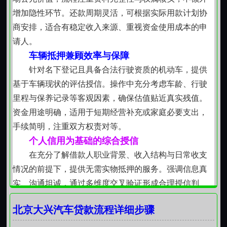
流程设计以“少跑一趟”为初衷
第二步：银行对比（货比三家）
增加隐性环节。还款周期灵活，可根据实际用款计划协
从初步沟通到资金到位，各环节衔接紧凑：资料初
商安排，适合有稳定收入来源、重视资金使用成本的申
比利率：
看名义利率，更要看综合成本
审后预约实地核验，核验通过即同步启动权属登记或合
请人。
同签署；登记完成当日完成准备。全程无中间加价环
车辆抵押兼顾效率与保障
比额度：
评估价×抵押率，算清可贷金额
节，无附加服务捆绑，所有步骤均有对应节点反馈，不
针对名下登记且具备合法行驶资质的机动车，提供
制造信息差，也不预留模糊地带。
基于车辆现状的评估授信。操作中充分考虑车龄、行驶
比期限：
1年、3年、5年、10年、20年按需选
门头沟的山势起伏，但资金周转不该是陡坡。我们
里程与保养记录等客观因素，确保估值贴近真实残值。
坚持用看得见的规则、走得通的路径、守得住的底线，
资金用途明确，适用于短期经营补充或家庭必要支出，
比服务：
审批快慢、还款方式是否灵活
回应每一份认真提出的资金需求。不是所有问题都靠钱
手续简明，注重双方权责对等。
解决，但当钱成为当下关键一环时，值得被更稳当地托
第三步：材料准备（真实完整）
个人信用为基础的综合授信
住。
在充分了解借款人职业背景、收入结构与日常收支
基础材料：
身份证、房产证、婚姻证明
情况的前提下，提供无需实物抵押的服务。强调信息真
实、沟通坦诚，通过多维度交叉验证形成合理授信判
资质材料：
收入证明、征信报告
断。适合长期保持良好履约习惯、有持续稳定现金流的
北京大兴汽车贷款流程详细步骤
个体，体现对信用积累的尊重。
用途材料：
经营证明或消费合同
私人间资金往来遵循契约精神