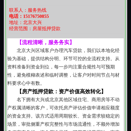
辅助材料：
资产证明、其他房产证明
基于熟人关系或长期信任基础的资金借用，强调书
联系人：服务热线
面约定、利率明确、期限清晰。所有条款均符合民法典
电话：15176750855
第四步：审批跟进（主动沟通）
地址：北京大兴
关于借款合同的规定，避免模糊表述与口头承诺，保障
经营范围：房屋抵押贷款
出借人与借款人双方合法权益，体现民间金融应有的理
客户经理：
保持良好沟通，别失联
性与温度。
【流程清晰，服务务实】
小额贷款聚焦务实需求
补充材料：
银行要求的第一时间响应
北京大兴区域客户办理汽车贷款，我们以本地化经
针对单笔金额适中、周期偏短的实际需要，提供结
验为基础，提供结构分明、环节可控的全流程支持。从
构清晰、计息透明的小额资金支持。重点服务于小微经
进度查询：
定期跟进审批状态
资料准备到资金到位，每一步均注重合规性与可预期
营者临时采购、家庭成员医疗教育支出等具体场景，拒
性，避免模糊表述和临时调整，让客户对时间节点与材
问题解决：
有异常及时处理，别拖
绝脱离真实用途的，坚持“小额、分散、真实”的操作原
料要求心中有数。
则。
【房产抵押贷款：资产价值高效转化】
第五步：贷后管理（持续关注）
利率设定始终立足本地实际
名下拥有大兴或北京其他区域住宅、商用房等不动
北京大兴地区的资金成本受区域经济特征、生活消
产权属清晰的客户，可依托房产评估价值申请相应额度
按时还款：
开通自动扣款，避免遗忘
费水平及市场供需关系影响。各类业务的年化利率均在
的资金支持。该方式适用周期较长、资金需求较稳定的
合法范围内浮动，不脱离抵押物能力、借款人偿债能力
资金合规：
严格按申报用途使用
场景，审批侧重产权完整性与市场流通性，不额外增加
及资金实际占用时长等核心要素。每一笔定价均有据可