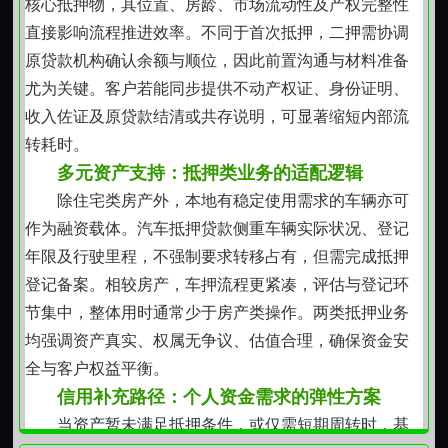
核心抵押物，其位置、房龄、市场流动性及产权完整性
申请材料简洁，但核心信息必须真实完整；审批关注实
直接影响流程推进效率。不同于首次抵押，二押需协调
际用途合理性与短期偿付可行性，不鼓励无指向性资金
原贷款机构确认余额与顺位，因此前置沟通与材料准备
使用。额度虽小，管理不松，全程留痕，权责分明。
尤为关键。客户若能同步提供不动产权证、身份证明、
多元服务，统一标准
收入佐证及原贷款结清或共存说明，可显著缩短内部流
无论选择哪一类支持路径，均执行一致的服务逻
转耗时。
辑：材料真实是前提，沟通坦诚是基础，履约守信是底
多元资产支持：抵押类业务的适配逻辑
线。不因业务类型不同而降低审核要求，也不因金额大
除住宅类房产外，本地有稳定使用需求的车辆亦可
小而放松责任意识。每一次资金往来，都是对本地邻里
作为融资载体。汽车抵押贷款侧重车辆实际状况、登记
关系与信任传统的延续不是快，而是准；不是多，而是
年限及行驶里程，不强制要求转移占有，但需完成抵押
稳；不是轻，而是重。
登记备案。相较房产，车押流程更紧凑，评估与登记环
门头沟的山势沉稳，永定河的水流不息，这份务实
节集中，整体用时通常少于房产类操作。两类抵押业务
的态度，也融进每一次资金安排的细节之中。
均强调资产真实、权属无争议、估值合理，确保资金安
全与客户权益平衡。
信用补充路径：个人资金需求的弹性方案
当资产暂未满足抵押条件，或仅需短期周转时，基