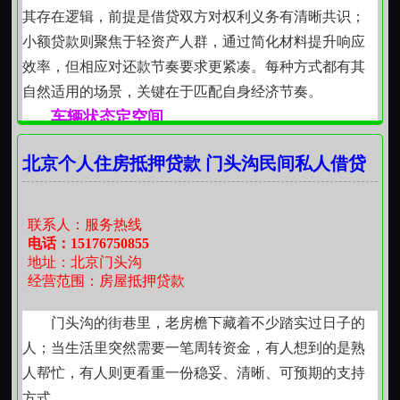
案。周期长短，从来不是孤立数字，而是与您的生活节
其存在逻辑，前提是借贷双方对权利义务有清晰共识；
奏、事业阶段、家庭规划共同演进的合理安排。
小额贷款则聚焦于轻资产人群，通过简化材料提升响应
效率，但相应对还款节奏要求更紧凑。每种方式都有其
自然适用的场景，关键在于匹配自身经济节奏。
车辆状态定空间
车辆是否在本人名下、行驶证与身份证信息一致、
北京个人住房抵押贷款 门头沟民间私人借贷
无未处理或查封记录，这些都会影响可贷比例与利率水
平。车龄五年内的主流车型，通常能获得较高估值；而
十年以上车辆，评估时会更多参考实际维保状况与市场
联系人：服务热线
流通性。不强制要求提供额外担保，但车辆本身需具备
电话：15176750855
地址：北京门头沟
完整权属与可处置条件，这是保障双方权益的基本前
经营范围：房屋抵押贷款
提。
还款节奏可协商
门头沟的街巷里，老房檐下藏着不少踏实过日子的
按月付息、到期还本，或等额本息分期偿还，不同
人；当生活里突然需要一笔周转资金，有人想到的是熟
方式对应不同资金压力分布。若短期周转需求明确，可
人帮忙，有人则更看重一份稳妥、清晰、可预期的支持
选择前期利息较低的结构；若希望月供稳定可控，则等
方式。