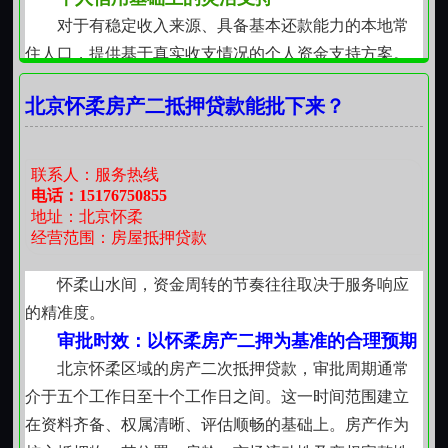
项，而是较契合当下生活节拍、较尊重财务规律的那一
对于有稳定收入来源、具备基本还款能力的本地常
种安排。
住人口，提供基于真实收支情况的个人资金支持方案。
不依赖单一凭证，结合工资流水、经营流水、社保缴纳
北京怀柔房产二抵押贷款能批下来？
等多维度信息交叉印证还款保障。额度设定留有合理余
量，避免过度授信，也杜绝脱离实际的承诺。每一笔资
金安排，都以可持续偿付为前提。
联系人：服务热线
民间借贷关系，讲求契约精神
电话：15176750855
地址：北京怀柔
作为本地长期开展资金服务的个体之间协作形式，
经营范围：房屋抵押贷款
所有出借行为均建立在双方自愿、平等协商基础上。合
同条款明确借款用途、期限、利率水平及还款方式，利
怀柔山水间，资金周转的节奏往往取决于服务响应
率符合现行司法保护上限，无隐性费用，无中途加费。
的精准度。
借入方对资金去向负责，出借方对资金安全审慎把关，
审批时效：以怀柔房产二押为基准的合理预期
彼此尊重契约效力，共同维护良性互动基础。
北京怀柔区域的房产二次抵押贷款，审批周期通常
小额贷款，解决阶段性小额需求
介于五个工作日至十个工作日之间。这一时间范围建立
针对装修添置、教育支出、医疗备用、家庭设备更
在资料齐备、权属清晰、评估顺畅的基础上。房产作为
新等具体场景，提供金额适中、周期合理的资金支持。