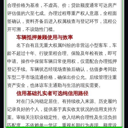
签署抵押合同、借款协议及委托书，全部签字须本人当
合理价格为基准，不虚高、价；贷款额度通常可达房产
贷后管理同样关键
面完成，不得代签或补签。第五步为抵押登记，申请人
评估值的六至七成。办理过程尊重产权人意愿，全程面
持面签完毕的全套文书到北京区不动产登记事务中心办
签确认，资料齐备后进入权属核查与登记环节，流程公
理抵押权设立登记，窗口即时受理，三个工作日内完成
很多借款人以为："钱到手了，按时还就行。"但往往忽略
登簿并发放不动产登记证明。第六步为资金划转，登记
了——
开可溯，不设隐性门槛。
完成后一个工作日内，资金按约定方式汇入申请人指定
车辆抵押兼顾使用与效率
账户，到账信息以回单为准，无需额外开通电子渠道或
贷后必须关注的四大风险：
名下自有且无重大权属纠纷的非营运小型客车，车
绑定第三方支付工具。
注意事项
龄不超过十年、行驶里程合理、保险及年检有效，即可
1.房产价值波动风险：
市场下行，抵押物贬值、银行可能
办理北京房子抵押贷款过程中需高度关注若干关键
申请。操作中保留车辆日常使用权，仅需配合办理抵押
要求补充抵押物
细节。房屋实际使用状态必须与登记用途严格一致，若
登记手续。车辆状态经现场查验后确认，估值参考同款
存在擅自改变住宅为经营性用房、加建阳光房、封闭阳
台超出规划许可范围等情况，将导致评估受限甚至终止
车型二手市场流通价格，确保出价公允。后续管理注重
应对：
定期关注房产市场
受理。装修状况虽不直接影响产权效力，但毛坯房、简
资产安全，也体谅车主通勤与生活的现实需要。
装房与精装修房在评估中差异明显，建议保留主要装修
2. 政策变化风险：
利率调整、监管政策变化
信用基础扎实者可选纯信用路径
票据及施工合同备查。共有产权房屋中若有未成年人作
为共有人，须由其法定监护人代为签署文件，并提供出
对在门头沟稳定居住、有持续收入来源、历史履约
应对：
关注央行政策动态
生医学证明、监护关系公证书及无损害未成年人利益承
记录良好的个人，提供基于真实收支状况的信用支持方
诺书。若房屋处于继承过程中但尚未完成过户，即使持
案。审核关注职业稳定性、收入结构合理性及生活负担
有遗嘱或调解书，亦不可直接申请，必须先完成继承登
3. 个人资质变化风险：
收入下降、负债增加
记并取得新不动产权证书。贷款期间不得擅自出售、赠
匹配度，不依赖单一凭证，重视长期行为表现。额度设