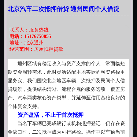
于个人综合资质的贷款安排可提供有效衔接。此类业务
北京汽车二次抵押借贷 通州民间个人借贷
关注稳定收入来源、职业持续性及负债结构合理性，通
过多维度交叉验证形成授信判断。申请材料简洁，审核
侧重实质履约能力，而非单一指标硬性门槛。流程设计
联系人：服务热线
兼顾效率与审慎，避免因信息断层导致反复补件。
电话：15176750855
地址：北京通州
灵活协作方式：民间借贷关系中的务实选择
经营范围：房屋抵押贷款
在熟人圈层或长期合作基础上形成的私人借款安
排，具备高度定制化特征。双方可就期限、利率、还款
通州区域有稳定收入与资产支撑的个人，常面临短
方式等核心条款充分协商，契约内容尊重真实意思表
期资金周转需求，此时灵活适配本地实际的融资路径更
示。这类合作建立在相互了解与信任前提下，注重书面
显务实。我们围绕北京地区车辆二次抵押及民间个人借
约定的完整性与法律效力，强调权利义务对等，不依赖
贷场景，提供结构清晰、流程合规的服务选项，覆盖房
标准化模板，而是依据具体场景动态调整。
产、汽车两类核心资产类型，并延伸至信用基础良好的
小额应急支持：聚焦真实生活场景的资金响应
个体资金支持。
针对临时性、小额度资金缺口，小额贷款服务提供
资产盘活，不止于首次抵押
结构清晰、用途明确的解决方案。单笔金额适中，还款
当名下车辆已完成银行或机构抵押登记，仍存在资
节奏匹配日常收支规律，避免过度杠杆。申请过程重视
金缺口时，二次抵押成为可行路径。操作中以车辆当前