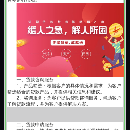
损失：
少贷100万，错失投资机会
银行 2.45% 起，适用于一般合规经营企业。
普惠 / 信用贷（2.35%-3.2%）：国有大行流水
（二）利率越低越好，其他都不重要
贷 2.35%-2.8%，股份制银行信用贷
2.5%-3.2%，单户最高 500 万，无需抵押。
低利率只是表面，真正的成本藏在细节里。
2. 利率变化关键驱动
5 月 20 日 1 年期 LPR 维持 3.0%，银行加点空
多数人只盯着利率高低做决定，却没注意到这些隐性支
间持续压缩，平均加点0.15%-0.85%，较年初
出：
下降 0.5 个百分点。
监管新政引导银行 “提质”，优质实体企业（科
北京房子抵押贷款
容易被忽略的四大费用：
技、消费、外贸）获利率倾斜，空壳企业申请
房屋抵押贷款政策持续收紧！
评估费：
0.1%-0.3%，800万房产就是8000-24000元
一、贷款咨询服务
1、产品筛选：根据客户的具体情况和需求，为客户
服务业贴息政策延续：单户最高 1000 万贷款享
筛选适合的贷款产品，并提供相关信息和建议。
保险费：
贷款金额的0.1%-0.3%
1% 年贴息，贴息后实际利率低至1.15%-1.85%
2、咨询服务：为客户提供贷款咨询服务，帮助客户
二、经营贷政策整体收紧，政策分化
了解贷款流程，并为客户提供解决方案。
服务费：
中介收取1%-3%的"包装费"
6 月监管明确 “穿透式审查、严控空壳企业”，审
核呈现 “主体严、经营实、征信细” 特点，JT银
提前还款违约金
：
1%-3%，限制资金灵活性
行、ZX银行政策调整最具代表性：
二、贷款申请服务