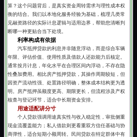
托对区域经济形态与行业规律的熟悉，为中小经营者提
算？这个问题背后，是真实资金周转需求与理性成本权
供契合其回款节奏的融资方案。审核时重视实际经营流
衡的结合。我们以本地化服务经验为基础，梳理几类常
水、货品周转及上下游合作稳定性，不唯报表论，重实
见融资路径的实际计息逻辑与适用边界，帮助您清晰判
质判断，助力实体微循环顺畅运转。
断哪一种更贴合当下处境。
小额贷款则聚焦于单笔金额较小、周期较短的资金
利率构成有依据
需求，常见于个体工商户采购备货、季节性用工支付或
汽车抵押贷款的利息并非随意浮动，而是综合车辆
小型设备维护等具体环节。申请材料精简，响应及时，
年限、评估价值、使用性质及借款人还款能力后核定。
强调“小而准、快而稳”，满足高频次、碎片化、轻量级的
通常按月计息，年化水平在合理区间内浮动，不存在隐
资金调度需要。
性叠加费用。相比房产抵押贷款，其操作周期较短，但
所有业务均以真实资产或信用为基础，严格遵循相
因资产流动性强、处置路径明确，整体成本结构更为透
关法规要求，尊重产权归属，保障各方权益。我们重视
明。房产抵押虽额度更高、期限更长，但流程涉及产权
每一处细节的合规性，从权属核查到合同签署，从资金
核查与登记环节，适合中长期资金安排。
划转到后续管理，均保持严谨态度与专业水准。海淀的
用途适配讲分寸
房产、京牌车辆、稳定职业、诚信记录这些不是冷冰冰
个人贷款强调用途真实性与收入稳定性，审批侧重
的抵押物，而是您踏实生活的见证；我们提供的，亦非
现金流覆盖能力；私人借款则更看重双方信任基础与协
简单资金输送，而是基于理解与尊重的阶段性支持方
商弹性，适合短期小额周转。民间贷款在特定群体中有