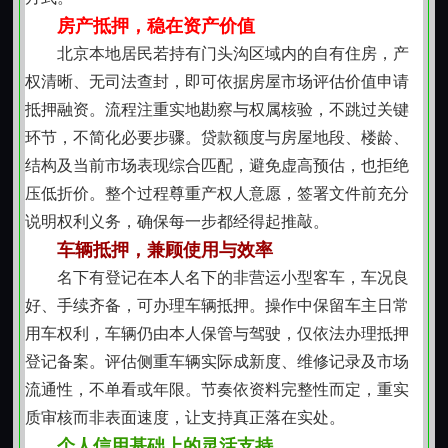
额本息更易规划收支。所有方案均基于实际资金使用周
房产抵押，稳在资产价值
期设计，避免人为拉长负债时间或压缩必要缓冲空间。
北京本地居民若持有门头沟区域内的自有住房，产
材料准备重实质
权清晰、无司法查封，即可依据房屋市场评估价值申请
身份证明、车辆登记证、行驶证、保险单及近期银
抵押融资。流程注重实地勘察与权属核验，不跳过关键
行流水是常规要件。材料齐全不代表立即生效，核心在
环节，不简化必要步骤。贷款额度与房屋地段、楼龄、
于信息之间能相互印证例如流水体现稳定收入，与申请
结构及当前市场表现综合匹配，避免虚高预估，也拒绝
金额及还款计划形成合理支撑。房产抵押还需提供不动
压低折价。整个过程尊重产权人意愿，签署文件前充分
产权属证明及共有人同意书，确保法律关系清晰无歧
说明权利义务，确保每一步都经得起推敲。
义。
车辆抵押，兼顾使用与效率
理性决策看全程
名下有登记在本人名下的非营运小型客车，车况良
从初步咨询到较终结清，每个环节都应留有充分理
好、手续齐备，可办理车辆抵押。操作中保留车主日常
解时间。利息计算不是孤立数字，它关联着用车频率、
用车权利，车辆仍由本人保管与驾驶，仅依法办理抵押
家庭支出节奏、未来收入预期等多个现实变量。与其关
登记备案。评估侧重车辆实际成新度、维修记录及市场
注一时点的费率高低，不如通盘衡量整个资金使用周期
流通性，不单看或年限。节奏依资料完整性而定，重实
内的综合负担与生活影响。
质审核而非表面速度，让支持真正落在实处。
真正有效的资金支持，从来不是较快到账的那个选
个人信用基础上的灵活支持