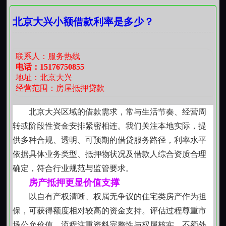
与或再次设定其他形式的担保，如遇房屋拆迁、征收等
定务实，期限安排灵活，还款节奏可结合季节性收入特
应对：
保持良好财务状态
政策性变动，须及时向登记机构报备并协商处置方案。
北京大兴小额借款利率是多少？
点协商调整。
所有签署文件均需使用黑色签字笔填写，字迹清晰工
4. 银行抽贷风险：
经营异常、资金违规使用
私人借贷关系强调双向信任
整，涂改处须由签署人按指印确认，复印件一律采用A4
纸单面打印，不得拼接、缩放或添加水印。申请人应妥
面向邻里、熟人圈层中确有短期资金需求的个体，
联系人：服务热线
善保管每一份回执单、受理凭证及缴费发票，至少留存
应对：
合规使用资金
提供规范化的民间借贷服务。合同条款明确利息范围、
电话：15176750855
十年，以备后续核查或权属争议之需。
地址：北京大兴
还款节点与提前结清规则，所有约定均符合现行司法解
（六）
北京贷款公司
专业避坑指南：五步安全贷款法
经营范围：房屋抵押贷款
释对利率上限的要求。资金交付与还款均留痕可查，避
免口头承诺带来的后续困扰，让熟人间的资金往来更有
北京大兴区域的借款需求，常与生活节奏、经营周
第一步：自我评估（贷前准备）
分寸、更可持续。
转或阶段性资金安排紧密相连。我们关注本地实际，提
小额贷款聚焦小微场景
查征信：
人行征信中心可免费查询
供多种合规、透明、可预期的借贷服务路径，利率水平
针对修缮房屋、购置农具、子女教育支出、医疗应
依据具体业务类型、抵押物状况及借款人综合资质合理
算负债：
总负债÷总收入控制在70%以内
急等具体用途，设置单笔五万元以下的小额支持通道。
确定，符合行业规范与监管要求。
材料精简，侧重用途真实性核实，如提供维修报价单、
房产抵押更显价值支撑
估房产：
找3家评估公司交叉比价
学校缴费通知、医院诊断建议等辅助佐证。审批节奏贴
以自有产权清晰、权属无争议的住宅类房产作为担
合实际进度，不过度延展流程，也不降低必要风控标
保，可获得额度相对较高的资金支持。评估过程尊重市
明用途：
提前备好真实用途证明
准。
场公允价值，流程注重资料完整性与权属核实，不额外