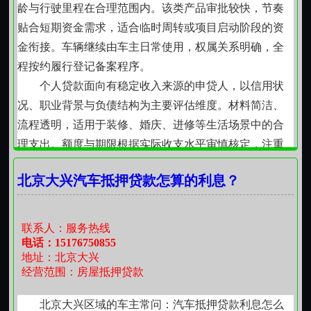
所有业务均严格依据现行法律法规开展，资料提交
龄与行驶里程在合理范围内。该类产品审批较快，节奏
后由专人对接，逐项确认完整性；评估阶段充分考虑区
贴合短期资金需求，适合临时周转或项目启动阶段的资
域市场特征与资产实际状况；签约前完整告知权利义
金衔接。车辆继续由车主日常使用，权属关系明确，全
务；后续还款安排支持多种方式，兼顾客户现金流节
程按约履行登记备案程序。
奏。整个过程拒绝模糊承诺、不设隐藏条件，以扎实的
个人贷款面向有稳定收入来源的申贷人，以信用状
本地服务经验，助力客户在不同阶段实现资金安排的平
况、职业背景与负债结构为主要评估维度。材料简洁、
稳过渡与理性选择。
流程透明，适用于装修、婚庆、进修等生活场景中的合
理支出。额度与期限根据实际收支水平审慎核定，注重
可持续偿还能力，避免过度负债倾向。
北京大兴汽车抵押贷款怎算的利息？
私人借款作为一种传统而审慎的资金互助形式，建
立在双方充分了解与信任基础上。出借方通常关注借款
人从业稳定性、家庭支持情况及过往履约记录，强调契
联系人：服务热线
约精神与责任意识。此类安排多用于亲友间短期周转，
电话：15176750855
地址：北京大兴
金额适中、周期明确、手续从简，体现人情温度与理性
经营范围：房屋抵押贷款
边界。
民间贷款在合法框架内延续着本地化服务特点，依
北京大兴区域的车主常问：汽车抵押贷款利息怎么