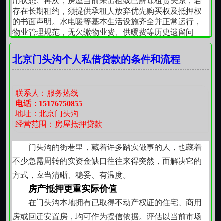
用状态。再次，房屋当前未出租或已解除租赁关系，若
款合并
（普通企业 70%）。
存在长期租约，须提供承租人放弃优先购买权及抵押权
的书面声明。水电暖等基本生活设施齐全并正常运行，
准入：高新技术企业、外贸企业（有报关
4. 投资理财（需谨慎）：
稳健型理财产品
物业管理规范，无欠缴物业费、供暖费等历史遗留问
单），经营满 1 年，流水稳定
题。最后，申请人信用记录良好，近两年内无连续三期
从政策汇总来看，5月份以后北京地区企业经营
或累计六期以上逾期，无被执行记录及重大涉诉事项。
严禁：
股市、期货、虚拟货币
北京门头沟个人私借贷款的条件和流程
贷政策已经收紧，大数据模型也发生了变化，
对于离异、再婚或户口迁入不满三年的申请人，需额外
提供户籍迁移证明、离婚协议中关于房产归属的明确条
如果您计划转贷降息或者需要企业融资，建议
资金监管全貌：银行的风控闭环
款或婚姻存续期间购房出资凭证，确保权属链条完整、
根据最新政策来申请，避免因为政策变化而耽
联系人：服务热线
无隐性纠纷。
误企业融资！
贷前：
要求提供用途证明材料，源头把关
电话：15176750855
北京房子抵押贷款实行标准化操作路径，全程由申
地址：北京门头沟
请人自主完成。第一步为预评估，申请人携带不动产权
经营范围：房屋抵押贷款
证书、身份证件及房屋现状照片前往指定评估机构，现
贷中：
实时追踪资金流向，动态监控
场核实房屋实际状况后三个工作日内出具初步估值报
告。第二步为材料申报，将评估报告连同身份证明、户
门头沟的街巷里，藏着许多踏实做事的人，也藏着
贷后：
定期回访核实，确认资金实际用途
口簿、婚姻证明、收入证明、征信书及房屋平面图一并
不少急需周转的实资金缺口往往来得突然，而解决它的
提交至受理点，工作人员当场核验原件并在复印件上标
方式，应当清晰、稳妥、有温度。
违规代价：
贷款被提前收回、加收罚息、征信留下不良
注“与原件一致”字样。第三步为权属审核，不动产登记部
记录
门对房屋是否存在抵押、查封、异议登记等情况进行系
房产抵押更重实际价值
统核查，同步比对申请人提交材料与登记簿记载内容是
在门头沟本地拥有已取得不动产权证的住宅、商用
否吻合，此环节耗时五个工作日。第四步为面签确认，
（五）只要按时还款，其他不用管
房或回迁安置房，均可作为授信依据。评估以当前市场
申请人与共有人一同前往指定场所，在工作人员见证下