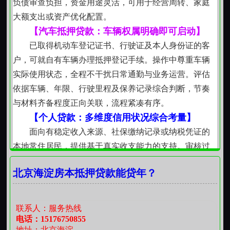
负债审查负担，资金用途灵活，可用于经营周转、家庭
定期评估：
每年复盘一次财务状况
依，杜绝模糊区间与隐藏费用。
大额支出或资产优化配置。
服务逻辑根植于长期协作
【汽车抵押贷款：车辆权属明确即可启动】
政策关注：
利率和政策有变动及时应对
我们理解资金周转是生活与经营中的常态，而非异
已取得机动车登记证书、行驶证及本人身份证的客
常状态。因此，所有服务设计都围绕可持续性展开不过
户，可就自有车辆办理抵押登记手续。操作中尊重车辆
度授信、不诱导负债、不忽视后续履约能力变化。每一
实际使用状态，全程不干扰日常通勤与业务运营。评估
次沟通都以厘清真实需求为起点，以达成双方均可接受
依据车辆、年限、行驶里程及保养记录综合判断，节奏
的平衡方案为落点。专业不是复杂化的代名词，而是让
与材料齐备程度正向关联，流程紧凑有序。
规则清晰、过程可溯、结果可期。
【个人贷款：多维度信用状况综合考量】
所有业务均依法依规开展，严格遵守关于民间借贷
面向有稳定收入来源、社保缴纳记录或纳税凭证的
利率司法保护上限的相关规定。借款人需确保所提供材
本地常住居民，提供基于真实收支能力的支持。审核过
料真实有效，共同维护健康有序的资金融通环境。
程兼顾职业属性、从业年限与生活稳定性，不单一看重
北京海淀房本抵押贷款能贷年？
项指标，重视长期履约意愿与现实偿债基础，适合用于
教育支出、医疗支持或阶段性生活升级。
【私人借款：熟人关系基础上的务实协作】
联系人：服务热线
在双方自愿、权责明晰的前提下，为有短期资金调
电话：15176750855
地址：北京海淀