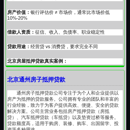
房产价值：
银行评估价 ≠ 市场价，通常比市场价低
10%-20%
借款人资质：
征信、收入、负债率、职业稳定性
一、经营贷利率不变，银行进入强监管周期！6
贷款用途：
经营贷 vs 消费贷，要求完全不同
月北京经营贷利率延续 “基准稳、实际降” 趋
势，整体降至2.15%-2.85% 区间，较 2025 年
北京房屋抵押贷款
真实案例：
同期（3.3%-3.8%）下降 1.1-1.5 个百分点，创
近 5 年新低。核心数据如下：
李先生在北京有套1000万的房子，算得很清楚——按
北京通州房子抵押贷款
1. 主流银行利率梯队最低梯队
70%贷，至少能拿700万。但结果
（2.15%-2.35%）：中信银行 “房抵 e 贷”
通州房子抵押贷款公司专注于为个人和企业提供以
2.15% 起、招商银行 “招捷贷” 2.35% 起、工商
银行评估价：
900万（比市场价低10%）
房产为抵押的贷款服务。公司拥有专业的团队和丰富的
银行 2.31% 起，优质企业主（经营满 2 年、征
行业经验，致力于为客户提供高效、便捷、安全的贷款
可贷额度：
630万（评估价70%）但因征信有3次逾期，
信无逾期、流水充足）可享。
解决方案。公司主营业务包括房产抵押贷款（房抵
最终只批了600万
贷）、汽车抵押贷款（车抵贷）以及垫资过桥等服务。
主流梯队（2.3%-2.6%）：建设银行 “抵押快贷”
贷款额度高，适用于购房、装修、购车、出国留学、投
2.45% 起、民生银行 “优客 +”2.35% 起、北京
资等多种用途。