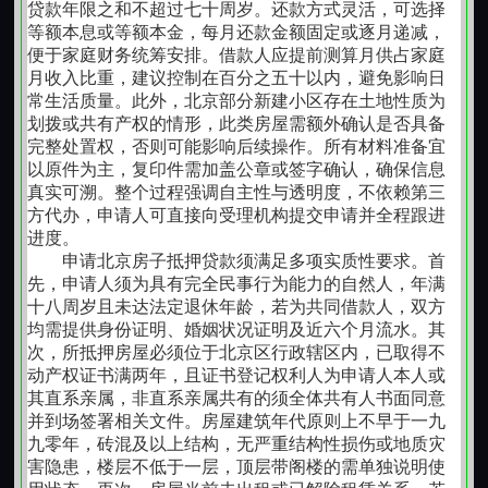
传统过桥日息 0.1%-0.2%，成本节省 80% 以
贷款年限之和不超过七十周岁。还款方式灵活，可选择
种还款方式。此外，公司还提供一站式贷款服务平台，
上。零断贷风险：保险兜底，抵押手续后置办
等额本息或等额本金，每月还款金额固定或逐月递减，
方便客户快速获取贷款方案。
人间蒸发：
钱收了，事没办
便于家庭财务统筹安排。借款人应提前测算月供占家庭
理，避免转贷资金断裂。
月收入比重，建议控制在百分之五十以内，避免影响日
额度 / 期限：单户最高 3000 万，最长 20 年，
常生活质量。此外，北京部分新建小区存在土地性质为
（四）抵押贷款只能用于买房装修
支持先息后本。
公司为客户提供从贷款咨询、申请、合同签订到贷
划拨或共有产权的情形，此类房屋需额外确认是否具备
3.办理流程提交材料（营业执照、流水、抵押物
款发放和贷后管理的全方位服务。客户可根据自身需求
完整处置权，否则可能影响后续操作。所有材料准备宜
资金虽可用于多种用途，但受到相应限制。
选择适合的贷款产品和还款方式，享受高效、便捷、安
证明） 银行审批（1 天）
以原件为主，复印件需加盖公章或签字确认，确保信息
全的贷款服务。
真实可溯。整个过程强调自主性与透明度，不依赖第三
保险公司核保 出具履约保证保险保单；
北京房产抵押贷款
的四大合法用途：
方代办，申请人可直接向受理机构提交申请并全程跟进
银行凭保单当日放款；放款后 30 天内办理抵押
进度。
登记，保单自动失效。
申请北京房子抵押贷款须满足多项实质性要求。首
1.企业经营（最推荐）：
流动资金周转、设备采购、扩大
2. 企业贷款创新政策
先，申请人须为具有完全民事行为能力的自然人，年满
生产
十八周岁且未达法定退休年龄，若为共同借款人，双方
（1）流水贷（纯信用，无需抵押）利率：
均需提供身份证明、婚姻状况证明及近六个月流水。其
2.35%-2.8%，单户最高 500 万，期限 1-3 年。
优势：
利率最低，额度最高
次，所抵押房屋必须位于北京区行政辖区内，已取得不
准入：企业满 6 个月，近 6 个月对公流水≥100
动产权证书满两年，且证书登记权利人为申请人本人或
万，无逾期，法人征信良好。
2. 个人消费：
子女教育（国内外）、医疗费用、家庭装
其直系亲属，非直系亲属共有的须全体共有人书面同意
修、旅游消费
并到场签署相关文件。房屋建筑年代原则上不早于一九
（2）专精特新科技 / 外贸企业专项贷
九零年，砖混及以上结构，无严重结构性损伤或地质灾
利率：2.2%-3%，较普通企业低 0.2 个百分
害隐患，楼层不低于一层，顶层带阁楼的需单独说明使
3. 债务优化：
高息贷款置换、信用卡债务整合、多笔贷
点。额度：单户最高 2000 万，抵押率 80%