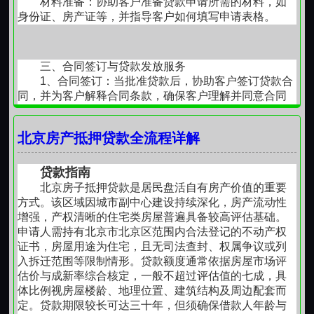
材料准备：协助客户准备贷款申请所需的材料，如
1. 北京地区通用政策：
身份证、房产证等，并指导客户如何填写申请表格。
（三）中介包过承诺，交了钱就能搞定
主体准入：必须北京本地注册企业，经营满 3
个月（部分银行满 1 年），严禁空壳公司（无
99%的"包过"承诺，都是骗局。
实际经营、无流水、无纳税记录直接拒贷）。
三、合同签订与贷款发放服务
经营真实性：需提供近 6 个月对公 / 个人流水、
1、合同签订：当批准贷款后，协助客户签订贷款合
我们近期接触了多位被中介坑过的客户，发现所有"包
购销合同、纳税证明、场地租赁合同，核查 “经
同，并为客户解释合同条款，确保客户理解并同意合同
过"套路都有这几个共同特征：
内容。
营地址、流水、合同” 三匹配。
2、贷款发放：在签订合同后，协助发放贷款，并将
三、提放保业务 + 企业贷款政策详解
北京房产抵押贷款全流程详解
"包过"中介的六步骗局：
贷款资金转入客户指定的账户。
1. 提放保业务
1.产品定义全称 “房屋抵押履约保证保险”，由保
低价诱饵：
299元、999元"评估费"
贷款指南
险公司提供阶段性担保，银行先放款、后抵
北京房子抵押贷款是居民盘活自有房产价值的重要
四、贷后管理服务
方式。该区域因城市副中心建设持续深化，房产流动性
1、还款监督：协助进行贷后管理。
押，解决传统 “先还后贷” 的过桥成本与断贷风
虚假承诺：
"我们有银行内部关系"
增强，产权清晰的住宅类房屋普遍具备较高评估基础。
2、风险提示：为客户提供还款提醒、风险提示等服
险。
申请人需持有北京市北京区范围内合法登记的不动产权
务，帮助客户合理规划财务安排。
2.核心优势（对比传统过桥）放款极速：审批通
材料造假：
伪造流水、经营证明
证书，房屋用途为住宅，且无司法查封、权属争议或列
过即放款，1-2 天到账，传统模式需 7-15 天。
入拆迁范围等限制情形。贷款额度通常依据房屋市场评
估价与成新率综合核定，一般不超过评估值的七成，具
层层加码：
评估费→包装费→渠道费
成本极低：保费按单笔收取（90 天周期约
五、服务特色
体比例视房屋楼龄、地理位置、建筑结构及周边配套而
0.5%）
公司具有快速审批、高额度贷款、低门槛贷款、灵
定。贷款期限较长可达三十年，但须确保借款人年龄与
推卸责任：
银行政策变了、您资质不够
活还款等特点。客户可根据自身需求选择先息后本等多