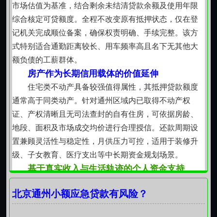
借款人实际偿债能力与生活稳定性，拒绝脱离现实的额
市场估值为基准，结合剩余未结清贷款余额及使用年限
度堆砌。每笔资金流向可追溯，服务目标始终围绕缓解
综合核定可贷额度。全程不改变原有抵押状态，仅在登
阶段性压力展开。
记机关完成顺位备案，确保权责明确、手续完整。该方
协同增效：不同工具间的自然衔接
式特别适合通勤距离较长、用车频率高且名下无其他大
各类业务并非彼此割裂，而是在不同阶段形成互
额负债的工薪群体。
补。例如，房产二押资金到位后，可用于结清高息私人
房产作为长期信用载体的价值延伸
借款；车押所得款项可支撑短期经营支出，待房产抵押
住宅类不动产具备较强值得属性，其抵押贷款额度
完成后再做统筹安排。客户可根据自身资产分布、时间
通常高于同类动产。针对通州区域内已取得不动产权
要求与资金用途，选择较契合当下状态的路径，也可在
证、产权清晰且无司法查封的自有住房，可依据房龄、
专业建议下组合运用，实现资源较优配置。
地段、面积及市场成交均价进行合理授信。还款周期设
所有服务均以合规为底线，以真实交易为基础，以
置兼顾灵活性与稳定性，月供压力可控，适用于装修升
可持续履约为导向。流程透明、沟通及时、反馈清晰，
级、子女教育、医疗支出等中长期资金规划场景。
是贯穿各环节的基本准则。资金支持的本质，是协助个
基于真实收入与生活轨迹的个人资金支持
体与家庭在发展进程中保持稳健节奏不制造负担，不放
除资产抵押外，对具备持续劳务报酬、社保缴纳记
大风险，只提供恰如其分的助力。
北京通州小额应急贷款有风险？
录或经营流水支撑的申请人，亦可评估其综合偿债能力
后提供信用类资金安排。审核重点聚焦于近六个月收入