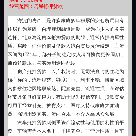
剂需求的个体提供协商式资金支持。强调契约精神与书
经营范围：房屋抵押贷款
面约定，利息与期限由双方平等商定，全程遵循民法典
关于民间借贷的相关规范，保障出借人权益的同时，也
海淀的房产，是许多家庭多年积累的安心所用自有
维护借款人合理使用空间。
住房作为基础，合理规划融资周期，成为不少人的务实
【民间贷款：本地化资源网络下的灵活响应】
选择。北京海淀房本抵押贷款的期限，通常依据房屋性
依托区域内多年积累的信任关系与信息互通机制，
质、房龄、评估价值及借款人综合资质灵活设定，主流
为部分暂未纳入传统金融机构覆盖范围的客户提供适配
区间为1至5年，部分长期稳定收入者可协商更长周期，
方案。操作中坚持透明沟通、条款具象、还款路径明
兼顾还款压力与实际用途匹配度。
确，杜绝隐性成本与模糊责任，注重资金使用的合理性
房产抵押贷款，以产权清晰、无司法查封的住宅为
与可持续性。
核心标的，流程规范、额度适中、利率平稳。海淀区域
【小额贷款：小额高频需求的稳妥承接】
内多数住宅因地段成熟、配套完善、流通性强，在评估
针对单笔金额相对有限、用途具体明确的资金需
环节具备良好支撑力，有助于提升授信空间。贷款资金
求，设置简洁材料清单与精简审核节点。适用于设备维
可用于经营补充、教育支出、医疗支持或家庭大额消
修、小型采购、临时差旅等场景，强调资金到账与实际
费，强调用途真实、流向合规，不介入高风险领域。
用途的匹配度，不过度延伸授信边界，保持借贷关系健
汽车抵押贷款则侧重资产流动性与使用便利性的平
康可持续。
衡。车辆需为本人名下、手续齐全、非营运性质，且车