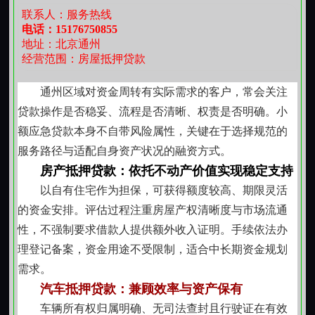
稳定性、负债比例及日常消费合理性，不依赖单一证明
联系人：服务热线
材料，重在还原个体经济活动全貌。此类方案适合小微
电话：15176750855
地址：北京通州
经营者、自由职业者及阶段性收入波动但整体信用良好
经营范围：房屋抵押贷款
的人群。
民间借贷关系中的规范协作模式
通州区域对资金周转有实际需求的客户，常会关注
作为自然人之间的资金融通形式，借贷双方在平等
贷款操作是否稳妥、流程是否清晰、权责是否明确。小
自愿基础上签署书面协议，明确金额、期限、利率及还
额应急贷款本身不自带风险属性，关键在于选择规范的
款方式。所有条款符合现行法律规定，利息约定在合法
服务路径与适配自身资产状况的融资方式。
区间内执行，杜绝隐性费用与模糊表述。过程注重契约
房产抵押贷款：依托不动产价值实现稳定支持
精神，强调信息对称与责任共担，保障出借方资金安全
以自有住宅作为担保，可获得额度较高、期限灵活
的同时，也尊重借款方合理预期。
的资金安排。评估过程注重房屋产权清晰度与市场流通
小额资金需求的及时响应机制
性，不强制要求借款人提供额外收入证明。手续依法办
面对临时性、小额度的资金缺口，如设备维修、货
理登记备案，资金用途不受限制，适合中长期资金规划
款垫付或季节性备货等，可匹配相应体量的短期支持。
需求。
额度设定与用途指向紧密关联，避免资金挪用风险；还
汽车抵押贷款：兼顾效率与资产保有
款节奏根据实际回款周期设计，减少周转压力。该类服
车辆所有权归属明确、无司法查封且行驶证在有效